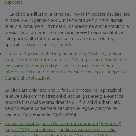
supporto.
La circolare illustra le principali novità introdotte dal decreto
ministeriale 23 gennaio 2004 in tema di adempimenti fiscali
relativi ai documenti informatici. La stessa ha anche stabilito la
possibilità di portare in conservazione elettronica sostitutiva
solo parte delle fatture emesse o ricevute creando degli
appositi sezionali per i registri IVA.
Circolare Agenzia delle Dogane numero 5/D del 25 gennaio
2005. Decredo Ministeriale del 23/1/2004 recante "modalità di
assolvimento degli obblighi fiscali relativi ai documenti
informatici ed alla loro riproduzione in diversi tipi di supporto".
Campo di applicazione.
La circolare chiarisce che le fatture emesse per operazioni
relative alle somministrazioni di acqua, gas energia elettrica,
raccolta trasposto e smaltimento di rifiuti solidi urbani, etc.
devono essere conservate secondo le regole previste nel
Decreto Ministeriale del 23/01/2004.
Risoluzione dell’Agenzia delle Entrate numero 158/E del 15
giugno 2009. Consulenza giuridica Associazione e Ordini
Professionali - Decreto Ministeriale 23 gennaio 2004 e