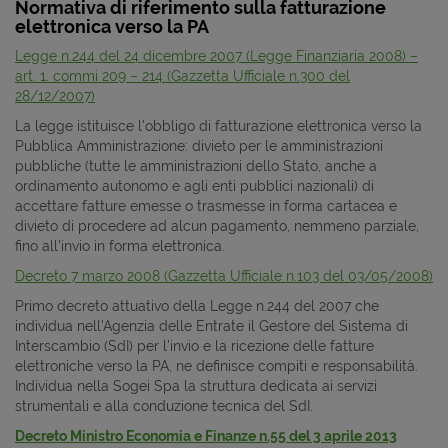
Normativa di riferimento sulla fatturazione
elettronica verso la PA
Legge n.244 del 24 dicembre 2007 (Legge Finanziaria 2008) –
art. 1. commi 209 – 214 (Gazzetta Ufficiale n.300 del
28/12/2007)
La legge istituisce l'obbligo di fatturazione elettronica verso la
Pubblica Amministrazione: divieto per le amministrazioni
pubbliche (tutte le amministrazioni dello Stato, anche a
ordinamento autonomo e agli enti pubblici nazionali) di
accettare fatture emesse o trasmesse in forma cartacea e
divieto di procedere ad alcun pagamento, nemmeno parziale,
fino all'invio in forma elettronica.
Decreto 7 marzo 2008 (Gazzetta Ufficiale n.103 del 03/05/2008)
Primo decreto attuativo della Legge n.244 del 2007 che
individua nell'Agenzia delle Entrate il Gestore del Sistema di
Interscambio (SdI) per l'invio e la ricezione delle fatture
elettroniche verso la PA, ne definisce compiti e responsabilità.
Individua nella Sogei Spa la struttura dedicata ai servizi
strumentali e alla conduzione tecnica del SdI.
Decreto Ministro Economia e Finanze n.55 del 3 aprile 2013