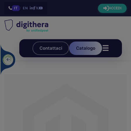
IT
/
EN
ACCEDI
☰
Contattaci
Catalogo