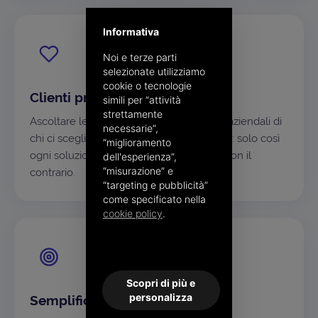
Informativa
Noi e terze parti
selezionate utilizziamo
cookie o tecnologie
Clienti prima di tutto
simili per “attività
strettamente
Ascoltare le esigenze e capire i processi aziendali di
necessarie”,
chi ci sceglie è il nostro punto di partenza: solo così
“miglioramento
ogni soluzione si adatta al singolo caso, non il
dell'esperienza”,
“misurazione” e
contrario.
“targeting e pubblicità”
come specificato nella
cookie policy
.
Scopri di più e
personalizza
Semplificare, sempre