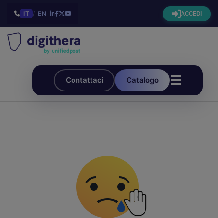
IT
/
EN
ACCEDI
☰
Contattaci
Catalogo