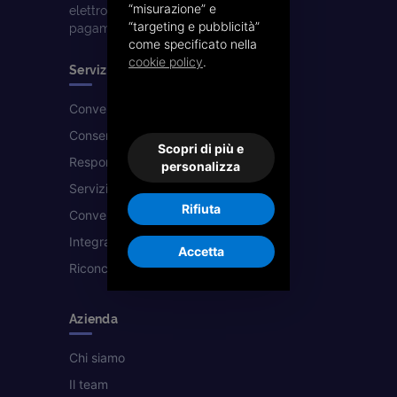
“misurazione” e
elettronica, la conservazione e i
“targeting e pubblicità”
pagamenti. Parte del gruppo Banqup.
come specificato nella
cookie policy
.
Servizi
Conversione PDF & Esterometro
Conservazione sostitutiva
Scopri di più e
Responsabile della Conservazione
personalizza
Servizio clienti dedicato
Rifiuta
Conversione tra formati
Integrazione con gli ERP
Accetta
Riconciliazione pagamenti
Azienda
Chi siamo
Il team