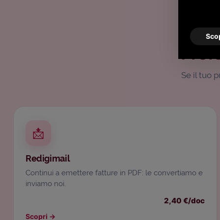
Scop
Pref
Se il tuo 
📩
Redigimail
Continui a emettere fatture in PDF: le convertiamo e
inviamo noi.
2,40 €/doc
Scopri
→