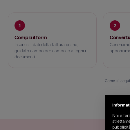
1
2
Compili il form
Converti
Inserisci i dati della fattura online,
Generiamo
guidato campo per campo, e alleghi i
apponiamo 
documenti.
Come si acqui
Informat
Noi e terz
strettame
pubblicit