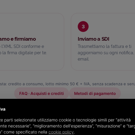
3
amo e firmiamo
Inviamo a SDI
 l’XML SDI conforme e
Trasmettiamo la fattura e ti
la firma digitale per te.
aggiorniamo su ogni notifica,
email.
sta: credito a consumo, lotto minimo 50 € + IVA, senza scadenza e senz
FAQ · Acquisti e crediti
Metodi di pagamento
iva
e parti selezionate utilizziamo cookie o tecnologie simili per “attività
nte necessarie”, “miglioramento dell'esperienza”, “misurazione” e “tar
à” come specificato nella
cookie policy
.