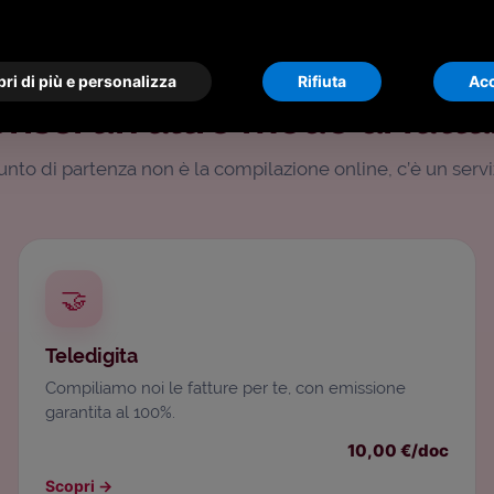
PRODOTTI CORRELATI
ri di più e personalizza
Rifiuta
Acc
erisci un altro modo di fattu
punto di partenza non è la compilazione online, c’è un servi
🤝
Teledigita
Compiliamo noi le fatture per te, con emissione
garantita al 100%.
10,00 €/doc
Scopri
→