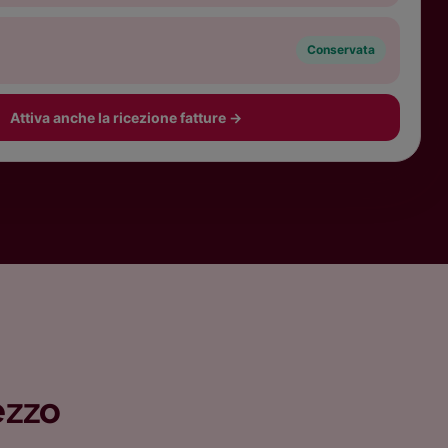
0
Conservata
Attiva anche la ricezione fatture
→
ezzo