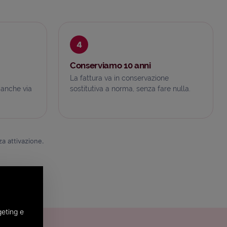
4
Conserviamo 10 anni
La fattura va in conservazione
 anche via
sostitutiva a norma, senza fare nulla.
a attivazione.
geting e