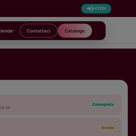
ACCEDI
ienda
Contattaci
Catalogo
Consegnata
olli OK
In invio