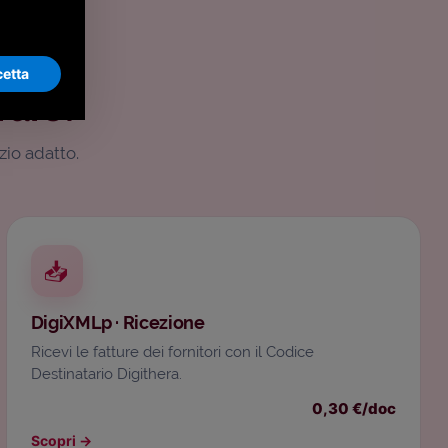
etta
rare?
zio adatto.
📥
DigiXMLp · Ricezione
Ricevi le fatture dei fornitori con il Codice
Destinatario Digithera.
0,30 €/doc
Scopri
→