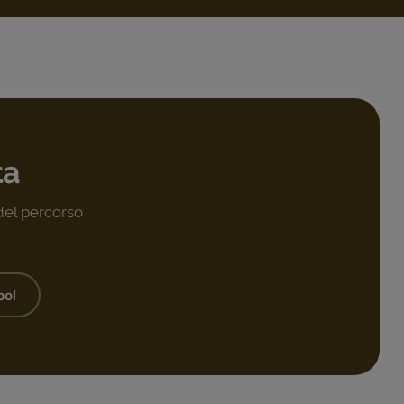
ta
 del percorso
pol