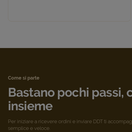
Come si parte
Bastano pochi passi,
insieme
Per iniziare a ricevere ordini e inviare DDT ti accomp
semplice e veloce.