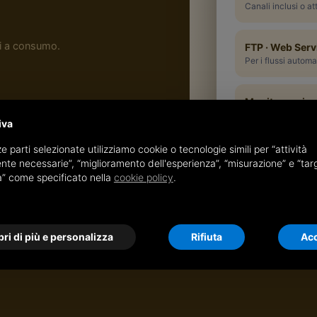
Canali inclusi o att
i a consumo.
FTP · Web Serv
Per i flussi automa
Monitoraggio 
Documenti inviati 
iva
 trasmetti i documenti.
e parti selezionate utilizziamo cookie o tecnologie simili per “attività
Sc
nte necessarie”, “miglioramento dell'esperienza”, “misurazione” e “tar
à” come specificato nella
cookie policy
.
i documenti del ciclo
ri di più e personalizza
Rifiuta
Acc
tti NSO/Peppol