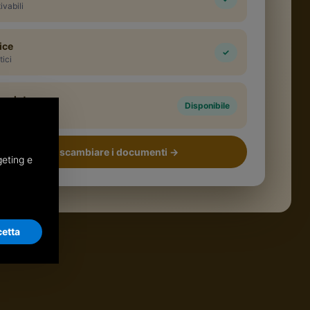
ivabili
ice
✓
tici
evoluto
Disponibile
e ricevuti
egli tu come scambiare i documenti
→
geting e
etta