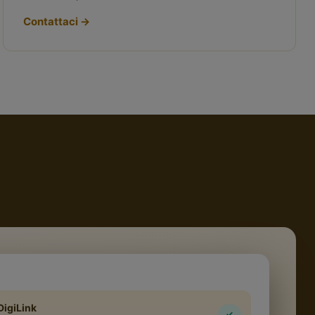
Contattaci
→
DigiLink
✓