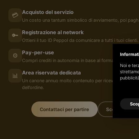
Acquisto del servizio
💳
Un costo una tantum simbolico di avviamento, poi pagh
Registrazione al network
🔑
Ottieni il tuo ID Peppol da comunicare a tutti i tuoi clienti.
Pay-per-use
Informat
⚙️
Compri crediti in autonomia in base al formato con cui ci
Noi e terz
strettame
Area riservata dedicata
📊
pubblicit
Un canone annuo molto contenuto per ricevere e inviare 
dell’ordine.
Scop
Contattaci per partire
Scopri i prodo