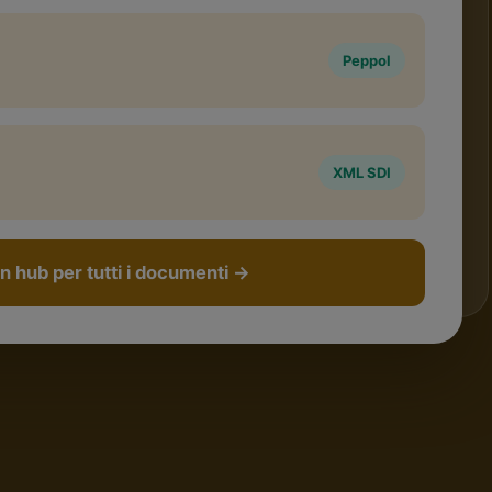
Peppol
XML SDI
n hub per tutti i documenti
→