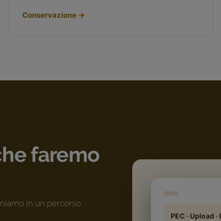
Conservazione
→
 che faremo
agniamo in un percorso
PEC · Upload · 