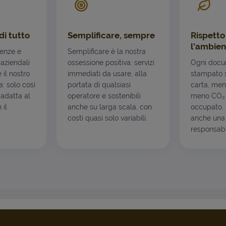
di tutto
Semplificare, sempre
Rispetto
l'ambien
genze e
Semplificare è la nostra
 aziendali
ossessione positiva: servizi
Ogni docu
è il nostro
immediati da usare, alla
stampato s
: solo così
portata di qualsiasi
carta, men
 adatta al
operatore e sostenibili
meno CO₂ 
 il
anche su larga scala, con
occupato. I
costi quasi solo variabili.
anche una 
responsabil