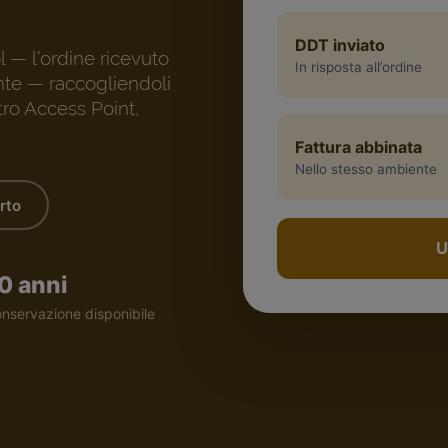
DDT inviato
 — l’ordine ricevuto
In risposta all’ordine
ente — raccogliendoli
tro Access Point,
Fattura abbinata
Nello stesso ambiente
rto
U
0 anni
nservazione disponibile