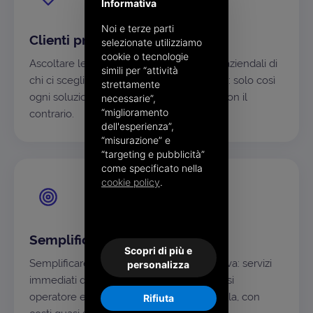
Informativa
Noi e terze parti
Clienti prima di tutto
selezionate utilizziamo
cookie o tecnologie
Ascoltare le esigenze e capire i processi aziendali di
simili per “attività
chi ci sceglie è il nostro punto di partenza: solo così
strettamente
ogni soluzione si adatta al singolo caso, non il
necessarie”,
“miglioramento
contrario.
dell'esperienza”,
“misurazione” e
“targeting e pubblicità”
come specificato nella
cookie policy
.
Semplificare, sempre
Scopri di più e
Semplificare è la nostra ossessione positiva: servizi
personalizza
immediati da usare, alla portata di qualsiasi
operatore e sostenibili anche su larga scala, con
Rifiuta