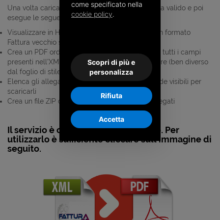
come specificato nella
Una volta caricate il sistema verifica che il file sia valido e poi
cookie policy
.
esegue le seguenti operazioni:
Visualizzare in HTML nella stessa pagina web, in formato
Fattura vecchio stile
Crea un PDF ordinato e schematico a partire da tutti i campi
Scopri di più e
presenti nell’XML SDI pronto da aprire o scaricare (ben diverso
personalizza
dal foglio di stile di Sogei).
Elenca gli allegati presenti nell’XML SDI e li rende visibili per
scaricarli
Rifiuta
Crea un file ZIP con dentro il file fattura e gli allegati
Accetta
Il servizio è completamente gratuito. Per
utilizzarlo è sufficiente cliccare sull'immagine di
seguito.