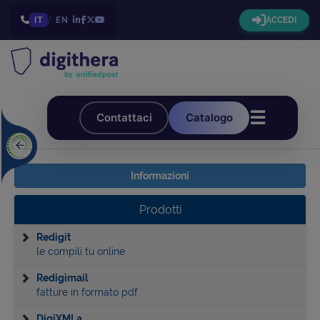
IT
/
EN
ACCEDI
☰
Contattaci
Catalogo
Informazioni
Prodotti
Redigit
le compili tu online
Redigimail
fatture in formato pdf
DigiXMLa