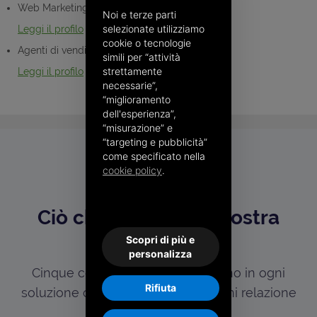
Web Marketing Executive
Noi e terze parti
selezionate utilizziamo
Leggi il profilo
cookie o tecnologie
Agenti di vendita in ambito ICT
simili per “attività
strettamente
Leggi il profilo
necessarie”,
“miglioramento
dell'esperienza”,
“misurazione” e
“targeting e pubblicità”
come specificato nella
cookie policy
.
I NOSTRI VALORI
Ciò che guida ogni nostra
scelta
Scopri di più e
personalizza
Cinque convinzioni che si ritrovano in ogni
Rifiuta
soluzione che progettiamo e in ogni relazione
che costruiamo.