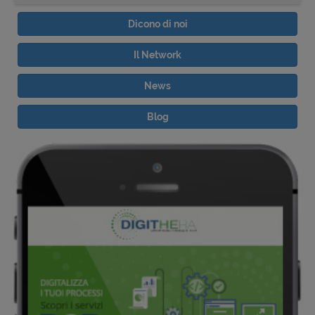
Dicono di noi
Il Network
News
Blog