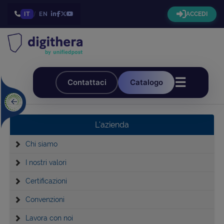
IT
/
EN
ACCEDI
☰
Contattaci
Catalogo
L'azienda
Chi siamo
I nostri valori
Certificazioni
Convenzioni
Lavora con noi