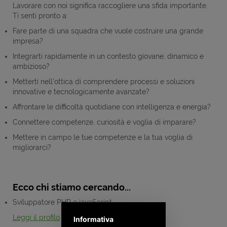
Lavorare con noi significa raccogliere una sfida importante.
Ti senti pronto a:
Fare parte di una squadra che vuole costruire una grande
impresa?
Integrarti rapidamente in un contesto giovane, dinamico e
ambizioso?
Metterti nell’ottica di comprendere processi e soluzioni
innovative e tecnologicamente avanzate?
Affrontare le difficoltà quotidiane con intelligenza e energia?
Connettere competenze, curiosità e voglia di imparare?
Mettere in campo le tue competenze e la tua voglia di
migliorarci?
Ecco chi stiamo cercando...
Sviluppatore PHP e javaScript
Leggi il profilo
Informativa