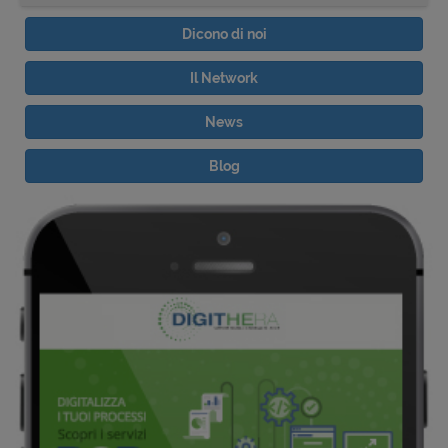
Dicono di noi
Il Network
News
Blog