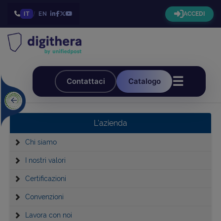
IT
/
EN
ACCEDI
☰
Contattaci
Catalogo
L'azienda
Chi siamo
I nostri valori
Certificazioni
Convenzioni
Lavora con noi