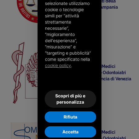
e Consulenti della
selezionate utilizziamo
Regione Campania
cookie o tecnologie
simili per “attività
strettamente
necessarie”,
“miglioramento
dell'esperienza”,
“misurazione” e
“targeting e pubblicità”
come specificato nella
cookie policy
.
Ordine dei Medici
Chirurghi e Odontoiatri
della Provincia di Venezia
Scopri di più e
personalizza
Rifiuta
Accetta
Ordine dei Medici
Chirurghi e Odontoiatri