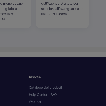
e meno spazio
dell'Agenda Digitale con
l digitale è
soluzioni all'avanguardia, in
scelta di
Italia e in Europa.
ità.
Risorse
Catalogo dei prodotti
Help Center / FAQ
Webinar