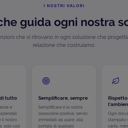
I NOSTRI VALORI
che guida ogni nostra s
zioni che si ritrovano in ogni soluzione che progett
relazione che costruiamo.
di tutto
Semplificare, sempre
Rispetto
l'ambien
genze e
Semplificare è la nostra
 aziendali
ossessione positiva: servizi
Ogni docu
è il nostro
immediati da usare, alla
stampato s
: solo così
portata di qualsiasi
carta, men