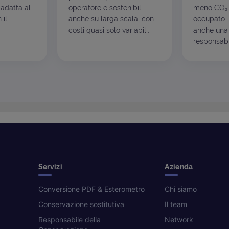
 adatta al
operatore e sostenibili
meno CO₂ 
 il
anche su larga scala, con
occupato. I
costi quasi solo variabili.
anche una 
responsabil
Servizi
Azienda
Conversione PDF & Esterometro
Chi siamo
Conservazione sostitutiva
Il team
Responsabile della
Network