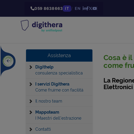
059 8638663
IT
/
EN
Assistenza
Cosa è i
come frui
Digithelp
consulenza specialistica
La Regione
I servizi Digithera
Elettronic
Come fruirne con facilità
Il nostro team
Mappoteam
I Maestri dell'estrazione
Contatti