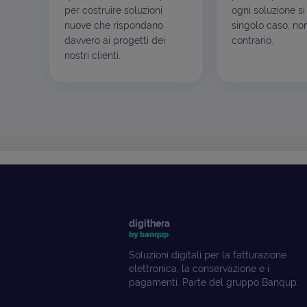
per costruire soluzioni
ogni soluzione si
nuove che rispondano
singolo caso, non
davvero ai progetti dei
contrario.
nostri clienti.
digithera
by banqup
Soluzioni digitali per la fatturazione
elettronica, la conservazione e i
pagamenti. Parte del gruppo Banqup.