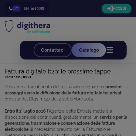
IT
/
EN
ACCEDI
☰
Contattaci
Catalogo
Fattura digitale b2b: le prossime tappe
06/11/2015 09:53
Proviamo a fare il punto della situazione riguardo i
prossimi
passaggi verso la diffusione della fattura digitale tra privati
prevista dal Dlgs n. 127 del 2 settembre 2015.
Entro il 1° luglio 2016
l’Agenzia delle Entrate metterà a
disposizione dei contribuenti, gratuitamente, un
servizio per la
generazione, trasmissione e conservazione delle fatture
elettroniche
(il medesimo previsto per la Fatturazione
Elettronica verso la PA, il cui obbligo è entrato in vigore il 6