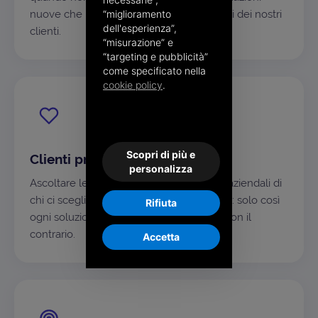
nuove che rispondano davvero ai progetti dei nostri
“miglioramento
dell'esperienza”,
clienti.
“misurazione” e
“targeting e pubblicità”
come specificato nella
cookie policy
.
Scopri di più e
Clienti prima di tutto
personalizza
Ascoltare le esigenze e capire i processi aziendali di
chi ci sceglie è il nostro punto di partenza: solo così
Rifiuta
ogni soluzione si adatta al singolo caso, non il
contrario.
Accetta