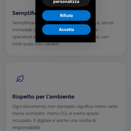
personalizza
Semplificare, sempre
Rifiuta
Semplificare è la nostra ossessione positiva: servizi
Accetta
immediati da usare, alla portata di qualsiasi
operatore e sostenibili anche su larga scala, con
costi quasi solo variabili.
Rispetto per l'ambiente
Ogni documento non stampato significa meno carta,
meno inchiostro, meno CO₂ e meno spazio
occupato. Il digitale è anche una scelta di
responsabilità.