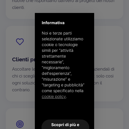
nuove che rispondano davvero ai progetti dei nostri
clienti.
Informativa
Noi e terze parti
selezionate utilizziamo
cookie o tecnologie
simili per “attività
strettamente
Clienti prima di tutto
necessarie”,
“miglioramento
Ascoltare le esigenze e capire i processi aziendali di
dell'esperienza”,
chi ci sceglie è il nostro punto di partenza: solo così
“misurazione” e
ogni soluzione si adatta al singolo caso, non il
“targeting e pubblicità”
contrario.
come specificato nella
cookie policy
.
Scopri di più e