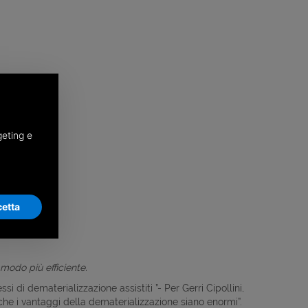
geting e
etta
 modo più efficiente.
 di dematerializzazione assistiti ”- Per Gerri Cipollini,
 che i vantaggi della dematerializzazione siano enormi”.