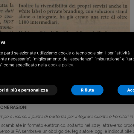
iva
e parti selezionate utilizziamo cookie o tecnologie simili per “attività
nte necessarie”, “miglioramento dell'esperienza”, “misurazione” e “tar
à” come specificato nella
cookie policy
.
ri di più e personalizza
Rifiuta
Acc
UONE RAGIONI
po e risorse; il punto di partenza per integrare Cliente e Fornitori in
scambiate in formato elettronico, soltanto nel 2015, attraverso processi
 verso la PA sembrava un obbligo del legislatore, oggi è indiscutibile