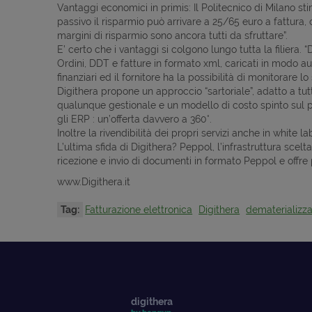
Vantaggi economici in primis: Il Politecnico di Milano sti
passivo il risparmio può arrivare a 25/65 euro a fattura, o
margini di risparmio sono ancora tutti da sfruttare”.
E’ certo che i vantaggi si colgono lungo tutta la filiera.
Ordini, DDT e fatture in formato xml, caricati in modo auto
finanziari ed il fornitore ha la possibilità di monitorare l
Digithera propone un approccio “sartoriale”, adatto a tut
qualunque gestionale e un modello di costo spinto sul p
gli ERP : un’offerta davvero a 360°.
Inoltre la rivendibilità dei propri servizi anche in white 
L’ultima sfida di Digithera? Peppol, l’infrastruttura sc
ricezione e invio di documenti in formato Peppol e offre
www.Digithera.it
Tag:
Fatturazione elettronica
Digithera
dematerializz
digithera