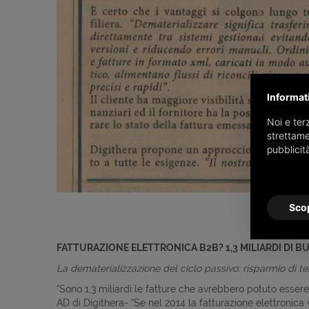
Informat
Noi e terz
strettame
pubblicit
Scop
FATTURAZIONE ELETTRONICA B2B? 1,3 MILIARDI DI B
La dematerializzazione del ciclo passivo: risparmio di tem
“Sono 1,3 miliardi le fatture che avrebbero potuto essere 
AD di Digithera- “Se nel 2014 la fatturazione elettronica