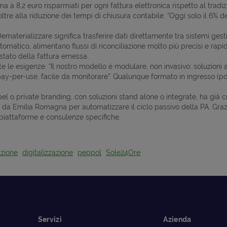
ma a 8,2 euro risparmiati per ogni fattura elettronica rispetto al tradiz
ltre alla riduzione dei tempi di chiusura contabile. “Oggi solo il 6% de
 “Dematerializzare significa trasferire dati direttamente tra sistemi ge
matico, alimentano flussi di riconciliazione molto più precisi e rapidi”.
o stato della fattura emessa.
te le esigenze. “Il nostro modello è modulare, non invasivo: soluzioni
ay-per-use, facile da monitorare”. Qualunque formato in ingresso (pd
label o private branding, con soluzioni stand alone o integrate, ha già 
elta da Emilia Romagna per automatizzare il ciclo passivo della PA. Gr
 piattaforme e consulenze specifiche.
azione
digitalizzazione
peppol
Sole24Ore
Servizi
Azienda