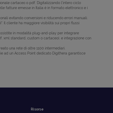
ionale cartaceo o pdf. Digitalizzando l’intero ciclo
lle fatture emesse in Italia è in formato elettronico e i
stionali evitando conversioni e riducendo errori manuali.
 Il cliente ha maggiore visibilità sui propri flussi
 assistite in modalità plug-and-play per integrare
f, xml standard, custom o cartaceo), e integrazione con
creato una rete di oltre 1100 intermediari.
azie ad un Access Point dedicato Digithera garantisce
Risorse