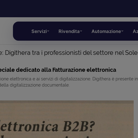
Servizi
Rivendita
Automazione
Az
e: Digithera tra i professionisti del settore nel Sol
ciale dedicato alla Fatturazione elettronica
ione elettronica e ai servizi di digitalizzazione. Digithera è present
 della digitalizzazione documentale.