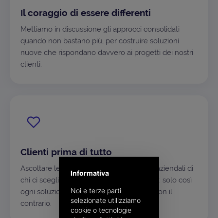
Il coraggio di essere differenti
Mettiamo in discussione gli approcci consolidati
quando non bastano più, per costruire soluzioni
nuove che rispondano davvero ai progetti dei nostri
clienti.
Clienti prima di tutto
Ascoltare le esigenze e capire i processi aziendali di
Informativa
chi ci sceglie è il nostro punto di partenza: solo così
Noi e terze parti
ogni soluzione si adatta al singolo caso, non il
selezionate utilizziamo
contrario.
cookie o tecnologie