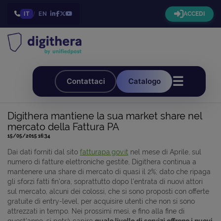
IT
/
EN
ACCEDI
☰
Contattaci
Catalogo
Digithera mantiene la sua market share nel
mercato della Fattura PA
15/05/2015 16:34
Dai dati forniti dal sito
fatturapa.gov.it
nel mese di Aprile, sul
numero di fatture elettroniche gestite, Digithera continua a
mantenere una share di mercato di quasi il 2%; dato che ripaga
gli sforzi fatti fin'ora, soprattutto dopo l'entrata di nuovi attori
sul mercato, alcuni dei colossi, che si sono proposti con offerte
gratuite di entry-level, per acquisire utenti che non si sono
attrezzati in tempo. Nei prossimi mesi, e fino alla fine di
quest'anno, si potrà capire
quale livello di servizi offrono i nuovi