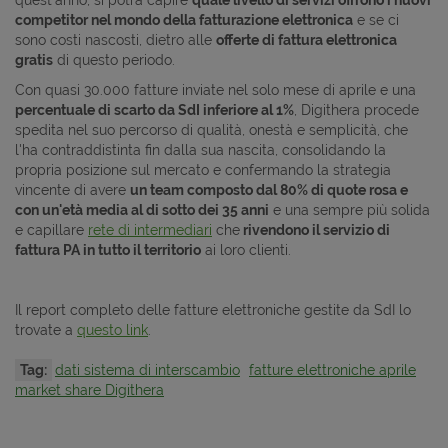
competitor nel mondo della fatturazione elettronica
e se ci
sono costi nascosti, dietro alle
offerte di fattura elettronica
gratis
di questo periodo.
Con quasi 30.000 fatture inviate nel solo mese di aprile e una
percentuale di scarto da SdI inferiore al 1%
, Digithera procede
spedita nel suo percorso di qualità, onestà e semplicità, che
l'ha contraddistinta fin dalla sua nascita, consolidando la
propria posizione sul mercato e confermando la strategia
vincente di avere
un team composto dal 80% di quote rosa e
con un'età media al di sotto dei 35 anni
e una sempre più solida
e capillare
rete di intermediari
che
rivendono il servizio di
fattura PA in tutto il territorio
ai loro clienti.
Il report completo delle fatture elettroniche gestite da SdI lo
trovate a
questo link
.
Tag:
dati sistema di interscambio
fatture elettroniche aprile
market share Digithera