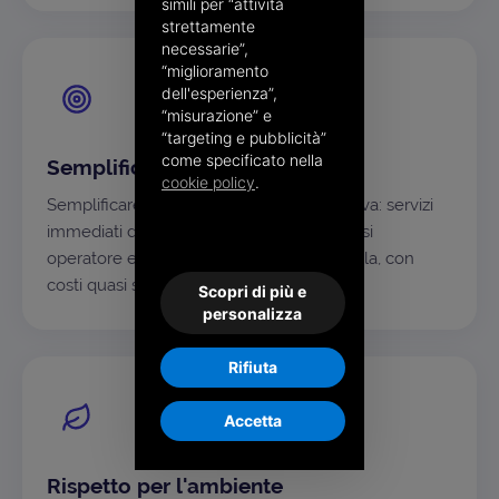
simili per “attività
strettamente
necessarie”,
“miglioramento
dell'esperienza”,
“misurazione” e
“targeting e pubblicità”
come specificato nella
Semplificare, sempre
cookie policy
.
Semplificare è la nostra ossessione positiva: servizi
immediati da usare, alla portata di qualsiasi
operatore e sostenibili anche su larga scala, con
costi quasi solo variabili.
Scopri di più e
personalizza
Rifiuta
Accetta
Rispetto per l'ambiente