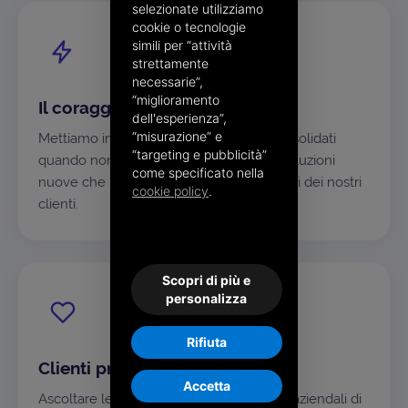
selezionate utilizziamo
cookie o tecnologie
simili per “attività
strettamente
necessarie”,
“miglioramento
Il coraggio di essere differenti
dell'esperienza”,
“misurazione” e
Mettiamo in discussione gli approcci consolidati
“targeting e pubblicità”
quando non bastano più, per costruire soluzioni
come specificato nella
nuove che rispondano davvero ai progetti dei nostri
cookie policy
.
clienti.
Scopri di più e
personalizza
Rifiuta
Clienti prima di tutto
Accetta
Ascoltare le esigenze e capire i processi aziendali di