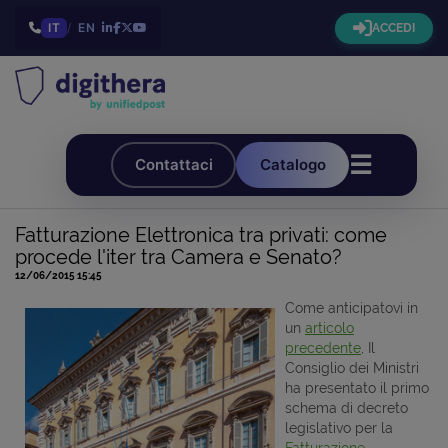
IT
/
EN
ACCEDI
☰
Contattaci
Catalogo
Fatturazione Elettronica tra privati: come
procede l'iter tra Camera e Senato?
12/06/2015 15:45
Come anticipatovi in
un
articolo
precedente
, Il
Consiglio dei Ministri
ha presentato il primo
schema di decreto
legislativo per la
Fatturazione