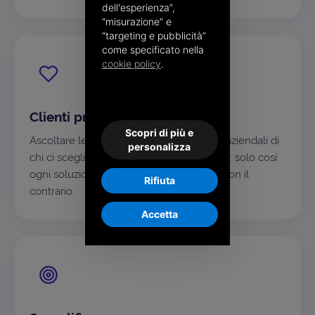
dell'esperienza”,
“misurazione” e
“targeting e pubblicità”
come specificato nella
cookie policy
.
Clienti prima di tutto
Scopri di più e
Ascoltare le esigenze e capire i processi aziendali di
personalizza
chi ci sceglie è il nostro punto di partenza: solo così
ogni soluzione si adatta al singolo caso, non il
Rifiuta
contrario.
Accetta