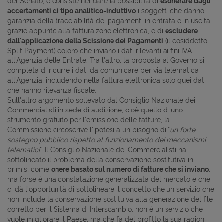
del Senato, e consiste nel dare la possibilità di
esonerare dagli
accertamenti di tipo analitico-induttivo
i soggetti che danno
garanzia della tracciabilità dei pagamenti in entrata e in uscita,
grazie appunto alla fatturaizone elettronica, e di
escludere
dall'applicazione della Scissione dei Pagamenti
(il cosiddetto
Split Payment) coloro che inviano i dati rilevanti ai fini IVA
all'Agenzia delle Entrate. Tra l'altro, la proposta al Governo si
completa di ridurre i dati da comunicare per via telematica
all'Agenzia, includendo nella fattura elettronica solo quei dati
che hanno rilevanza fiscale.
Sull'altro argomento sollevato dal Consiglio Nazionale dei
Commercialisti in sede di audizione, cioè quello di uno
strumento gratuito per l'emissione delle fatture, la
Commissione circoscrive l'ipotesi a un bisogno di "
un forte
sostegno pubblico rispetto al funzionamento dei meccanismi
telematici
". Il Consiglio Nazionale dei Commercialisti ha
sottolineato il problema della conservazione sostitutiva in
primis, come
onere basato sul numero di fatture che si inviano
,
ma forse è una constatazione generalizzata del mercato e che
ci dà l'opportunità di sottolineare il concetto che un servizio che
non include la conservazione sostituiva alla generazione del file
corretto per il Sistema di Interscambio, non è un servizio che
vuole migliorare il Paese, ma che fa del profitto la sua ragion