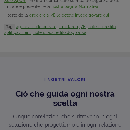
Sole 24 Ore
, mentre il comunicato stampa dell'Agenzia delle
Entrate è presente nella
nostra pagina Normativa
.
Il testo della
circolare 15/E lo potete invece trovare qui
.
Tag:
agenzia delle entrate
circolare 15/E
note di credito
split payment
note di accredito doppia iva
I NOSTRI VALORI
Ciò che guida ogni nostra
scelta
Cinque convinzioni che si ritrovano in ogni
soluzione che progettiamo e in ogni relazione