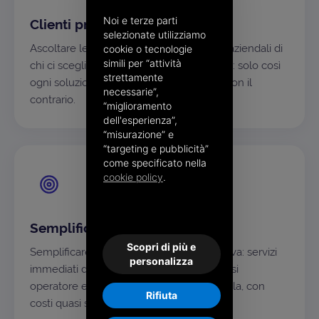
Noi e terze parti
Clienti prima di tutto
selezionate utilizziamo
Ascoltare le esigenze e capire i processi aziendali di
cookie o tecnologie
simili per “attività
chi ci sceglie è il nostro punto di partenza: solo così
strettamente
ogni soluzione si adatta al singolo caso, non il
necessarie”,
contrario.
“miglioramento
dell'esperienza”,
“misurazione” e
“targeting e pubblicità”
come specificato nella
cookie policy
.
Semplificare, sempre
Scopri di più e
Semplificare è la nostra ossessione positiva: servizi
personalizza
immediati da usare, alla portata di qualsiasi
operatore e sostenibili anche su larga scala, con
Rifiuta
costi quasi solo variabili.