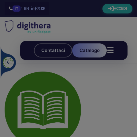
IT
/
EN
ACCEDI
☰
Contattaci
Catalogo