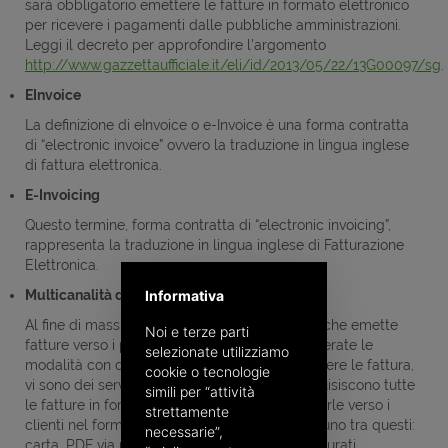
sarà obbligatorio emettere le fatture in formato elettronico
per ricevere i pagamenti dalle pubbliche amministrazioni.
Leggi il decreto per approfondire l’argomento
http://www.gazzettaufficiale.it/eli/id/2013/05/22/13G00097/sg
.
EInvoice
La definizione di eInvoice o e-Invoice è una forma contratta
di “electronic invoice” ovvero la traduzione in lingua inglese
di fattura elettronica.
E-Invoicing
Questo termine, forma contratta di “electronic invoicing”,
rappresenta la traduzione in lingua inglese di Fatturazione
Elettronica.
Multicanalità di fatturazione
Informativa
Al fine di massimizzare i benefici dell’azienda che emette
Noi e terze parti
fatture verso i propri clienti, mantenendo inalterate le
selezionate utilizziamo
modalità con cui i singoli Clienti vogliono ricevere le fattura,
cookie o tecnologie
vi sono dei servizi offerti dal mercato che acquisiscono tutte
simili per “attività
le fatture in formato elettronico per poi smistarle verso i
strettamente
clienti nel formato o canale prediletto da ognuno tra questi:
necessarie”,
carta, PDF via mail, Fax o in formato dati strutturati.