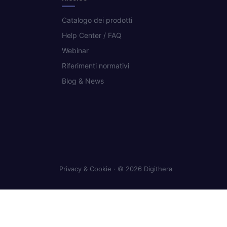
Catalogo dei prodotti
Help Center / FAQ
Webinar
Riferimenti normativi
Blog & News
Privacy & Cookie
· © 2026 Digithera