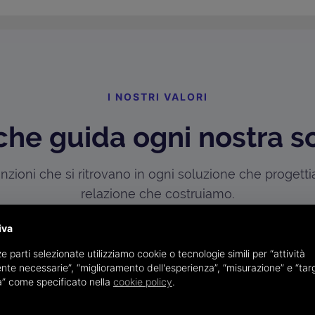
I NOSTRI VALORI
che guida ogni nostra s
zioni che si ritrovano in ogni soluzione che progett
relazione che costruiamo.
iva
e parti selezionate utilizziamo cookie o tecnologie simili per “attività
nte necessarie”, “miglioramento dell'esperienza”, “misurazione” e “tar
à” come specificato nella
cookie policy
.