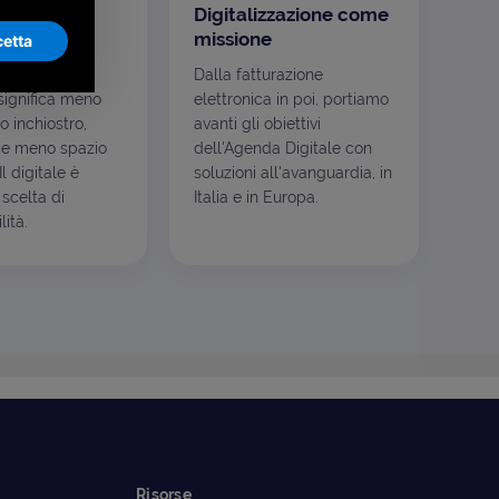
 per
Digitalizzazione come
te
missione
etta
mento non
Dalla fatturazione
ignifica meno
elettronica in poi, portiamo
o inchiostro,
avanti gli obiettivi
e meno spazio
dell'Agenda Digitale con
l digitale è
soluzioni all'avanguardia, in
scelta di
Italia e in Europa.
ità.
Risorse