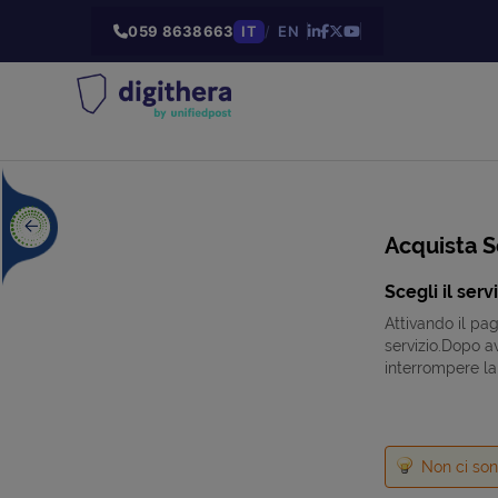
059 8638663
IT
/
EN
Acquista S
Scegli il serv
Attivando il pa
servizio.Dopo a
interrompere la
Non ci son