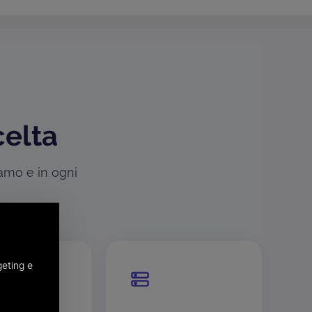
celta
iamo e in ogni
geting e