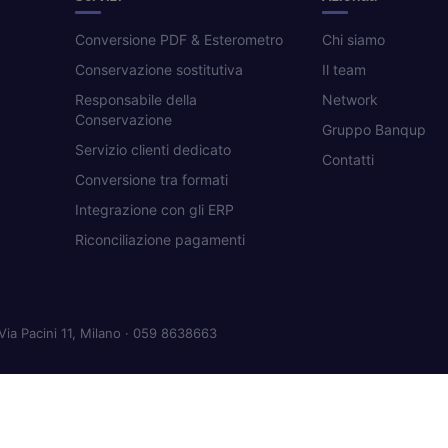
Conversione PDF & Esterometro
Chi siamo
Conservazione sostitutiva
Il team
Responsabile della
Network
Conservazione
Gruppo Banqup
Servizio clienti dedicato
Contatti
Conversione tra formati
Integrazione con gli ERP
Riconciliazione pagamenti
Via Pacini 11, Milano · 059 8638663