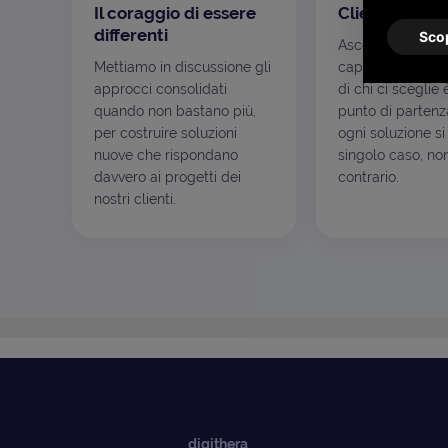
Il coraggio di essere
Clienti prima 
differenti
Scop
Ascoltare le esi
Mettiamo in discussione gli
capire i processi
approcci consolidati
di chi ci sceglie 
quando non bastano più,
punto di partenza
per costruire soluzioni
ogni soluzione si
nuove che rispondano
singolo caso, non
davvero ai progetti dei
contrario.
nostri clienti.
digithera