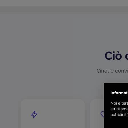
Ciò 
Cinque convin
Informat
Noi e terz
strettame
pubblicit