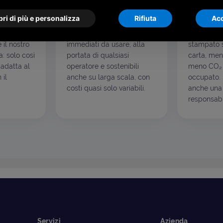
di tutto
Semplificare, sempre
Rispetto
l'ambien
ri di più e personalizza
Rifiuta
Acc
genze e
Semplificare è la nostra
 aziendali
ossessione positiva: servizi
Ogni docu
è il nostro
immediati da usare, alla
stampato s
: solo così
portata di qualsiasi
carta, men
 adatta al
operatore e sostenibili
meno CO₂ 
 il
anche su larga scala, con
occupato. I
costi quasi solo variabili.
anche una 
responsabil
Servizi
Azienda