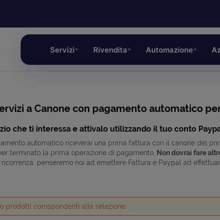
Servizi
Rivendita
Automazione
Az
ervizi a Canone con pagamento automatico per
izio che ti interessa e attivalo utilizzando il tuo conto Paypa
gamento automatico riceverai una prima fattura con il canone del primo
ver terminato la prima operazione di pagamento,
Non dovrai fare altr
 ricorrenza, penseremo noi ad emettere Fattura e Paypal ad effettuar
o prodotti corrispondenti alla selezione.