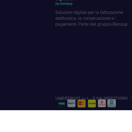
by banqup
Soluzioni digitali per la fatturazione
elettronica, la conservazione e i
pagamenti. Parte del gruppo Banqup.
UNIFIEDPOST s.r.l. · P.IVA 08567210961 · 