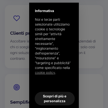
Informativa
Noi e terze parti
selezionate utilizziamo
cookie o tecnologie
Clienti prima di tutto
simili per “attività
strettamente
Ascoltare le esigenze e capire i processi aziendali di
necessarie”,
chi ci sceglie è il nostro punto di partenza: solo così
“miglioramento
ogni soluzione si adatta al singolo caso, non il
dell'esperienza”,
“misurazione” e
contrario.
“targeting e pubblicità”
come specificato nella
cookie policy
.
Scopri di più e
personalizza
Semplificare, sempre