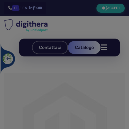
IT
/
EN
ACCEDI
☰
Contattaci
Catalogo