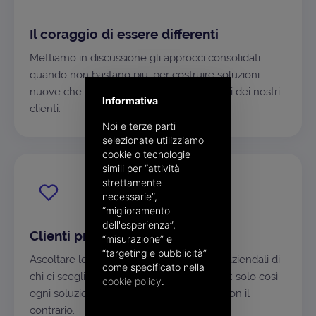
Il coraggio di essere differenti
Mettiamo in discussione gli approcci consolidati
quando non bastano più, per costruire soluzioni
nuove che rispondano davvero ai progetti dei nostri
Informativa
clienti.
Noi e terze parti
selezionate utilizziamo
cookie o tecnologie
simili per “attività
strettamente
necessarie”,
“miglioramento
dell'esperienza”,
Clienti prima di tutto
“misurazione” e
“targeting e pubblicità”
Ascoltare le esigenze e capire i processi aziendali di
come specificato nella
chi ci sceglie è il nostro punto di partenza: solo così
cookie policy
.
ogni soluzione si adatta al singolo caso, non il
contrario.