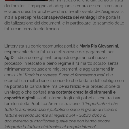
dei fornitori, l'impegno ad adeguarsi sembra essere in costante
e rapida crescita, anche perché oltre all'ovvietà dell'esigenza, si
inizia a percepire
la consapevolezza dei vantaggi
che porta la
digitalizzazione dei documenti e in particolare, lo scambio delle
fatture in formato elettronico.
L'intervista su corrierecomunicazioni.it a
Maria Pia Giovannini
,
responsabile della fattura elettronica e dei pagamenti per
AgID
, indica come gli enti preposti seguiranno il nuovo
processo, innescato a pieno regime il 31 marzo scorso, senza
minimamente tralasciare miglioramenti e aggiustamenti in
corso. Un "
Work in progress. E non ci fermeremo mai
" che
esemplifica molto bene il concetto che la data dell'obbligo non
ha portato la parola fine, ma bensì l'inizio e la prosecuzione di
un viaggio che porterà
una costante crescita di strumenti e
capacità digitali
sia all'interno degli enti pubblici, che tra i vari
fornitori della Pubblica Amministrazione. "
L'importante è che
tutte le amministrazioni pubbliche siano in grado di ricevere
fatture essendo iscritte al registro IPA - Subito dopo ci
occuperemo di monitorare quelle che non hanno ancora
integrato la fattura elettronica al proprio interno
."