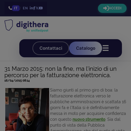
IT
/
EN
ACCEDI
☰
Contattaci
Catalogo
31 Marzo 2015: non la fine, ma l'inizio di un
percorso per la fatturazione elettronica.
16/04/2015 08:14
Siamo giunti al primo giro di boa: la
fatturazione elettronica verso le
pubbliche amministrazioni è scattata 16
giorni fa e l'Italia si è definitivamente
messa in moto per acquisire confidenza
con questo
nuovo strumento
. Sia dal
punto di vista della Pubblica
Amministrazione, che dal punto di vista