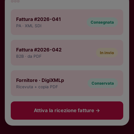
Fattura #2026-041
Consegnata
PA · XML SDI
Fattura #2026-042
In invio
B2B · da PDF
Fornitore · DigiXMLp
Conservata
Ricevuta + copia PDF
Attiva la ricezione fatture
→