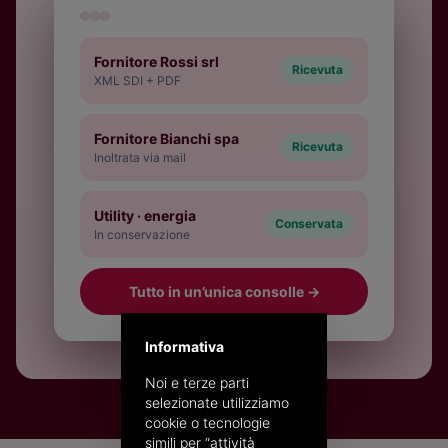
Fornitore Rossi srl
Ricevuta
XML SDI + PDF
Fornitore Bianchi spa
Ricevuta
Inoltrata via mail
Utility · energia
Conservata
In conservazione
Tutto in un’unica consolle
→
Informativa
Noi e terze parti
selezionate utilizziamo
cookie o tecnologie
simili per “attività