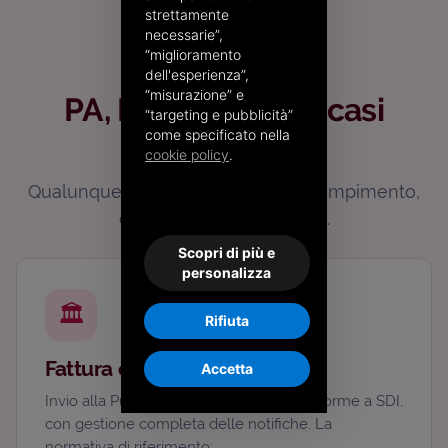
strettamente
necessarie”,
“miglioramento
Per ogni esigenza
dell'esperienza”,
“misurazione” e
PA, B2B, Europa e casi
“targeting e pubblicità”
come specificato nella
speciali
cookie policy
.
Qualunque sia il destinatario o l’adempimento,
c’è una soluzione pronta.
Scopri di più e
personalizza
🏛️
Rifiuta
Fattura elettronica PA
Accetta
Invio alla Pubblica Amministrazione conforme a SDI,
con gestione completa delle notifiche. La
normativa di riferimento: