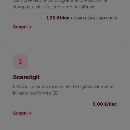
Stampi le fatture dal programma che usi con la
stampante virtuale: pensiamo noi all’invio.
1,20 €/doc
+ licenza 99 € una tantum
Scopri
→
📄
Scandigit
Fatture su carta o da scanner: le digitalizziamo e le
inviamo conformi a SDI.
5,00 €/doc
Scopri
→