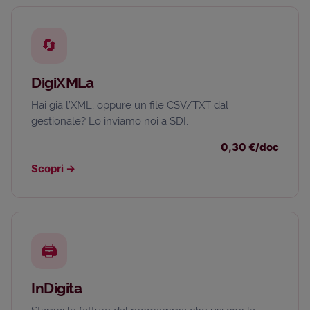
🔄
DigiXMLa
Hai già l’XML, oppure un file CSV/TXT dal
gestionale? Lo inviamo noi a SDI.
0,30 €/doc
Scopri
→
🖨️
InDigita